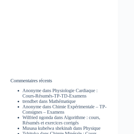
Commentaires récents
Anonyme
dans
Physiologie Cardiaque :
Cours-Résumés-TP-TD-Examens
trendbet
dans
Mathématique
Anonyme
dans
Chimie Expérimentale – TP-
Consignes – Examens
Wilfried ngonda
dans
Algorithme : cours,
Résumés et exercices corrigés
Musasa kubelwa shekinah
dans
Physique
Tshitoko
dans
Chimie Minérale : Cours-