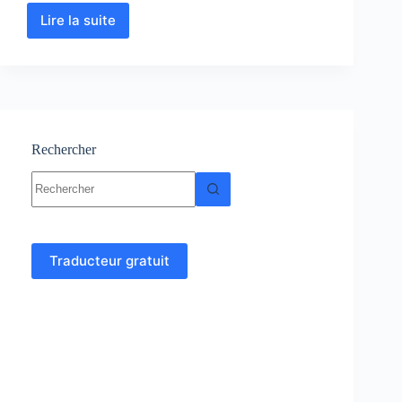
Lire la suite
Analyse
numérique
et
algorithme
cours,
Résumés,
exercices
Rechercher
Aucun
résultat
Traducteur gratuit