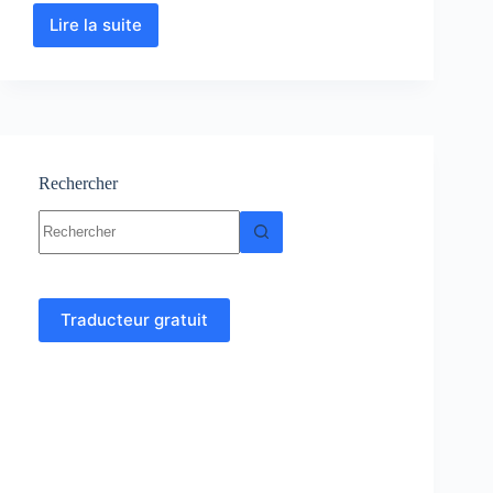
Lire la suite
Analyse
numérique
et
algorithme
cours,
Résumés,
exercices
Rechercher
Aucun
résultat
Traducteur gratuit