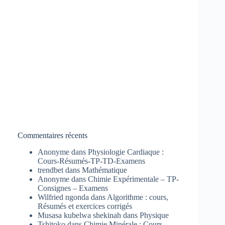
Commentaires récents
Anonyme
dans
Physiologie Cardiaque :
Cours-Résumés-TP-TD-Examens
trendbet
dans
Mathématique
Anonyme
dans
Chimie Expérimentale – TP-
Consignes – Examens
Wilfried ngonda
dans
Algorithme : cours,
Résumés et exercices corrigés
Musasa kubelwa shekinah
dans
Physique
Tshitoko
dans
Chimie Minérale : Cours-