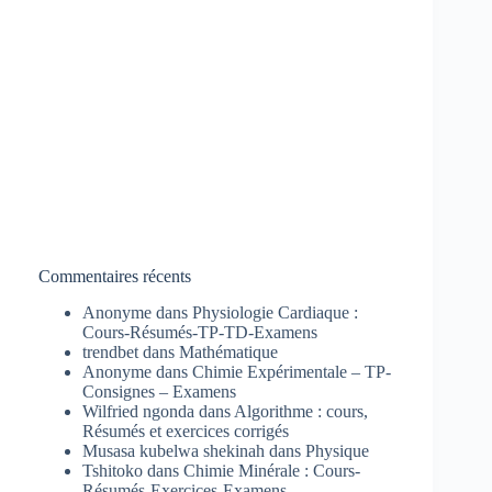
Commentaires récents
Anonyme
dans
Physiologie Cardiaque :
Cours-Résumés-TP-TD-Examens
trendbet
dans
Mathématique
Anonyme
dans
Chimie Expérimentale – TP-
Consignes – Examens
Wilfried ngonda
dans
Algorithme : cours,
Résumés et exercices corrigés
Musasa kubelwa shekinah
dans
Physique
Tshitoko
dans
Chimie Minérale : Cours-
Résumés-Exercices-Examens