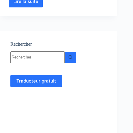
Lire la suite
Floristique
:
Cours,
Résumés,
Examens
et
TP
Rechercher
Aucun
résultat
Traducteur gratuit