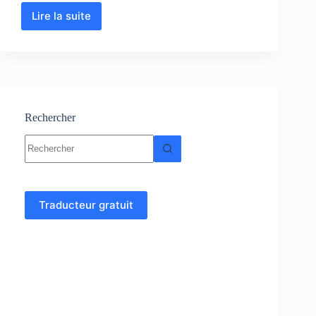
Lire la suite
Mécanique
Quantique
1
:
Cours-
Résumés-
TD-
Examens
Rechercher
Aucun
résultat
Traducteur gratuit