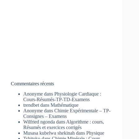
Commentaires récents
Anonyme
dans
Physiologie Cardiaque :
Cours-Résumés-TP-TD-Examens
trendbet
dans
Mathématique
Anonyme
dans
Chimie Expérimentale – TP-
Consignes – Examens
Wilfried ngonda
dans
Algorithme : cours,
Résumés et exercices corrigés
Musasa kubelwa shekinah
dans
Physique
Tshitoko
dans
Chimie Minérale : Cours-