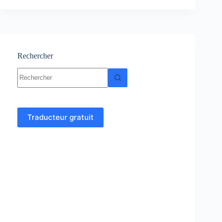
Cours-
Résumé
–
TD
et
Examens
Rechercher
corrigés
Aucun
résultat
Traducteur gratuit