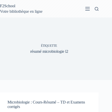
Passer
F2School
au
contenu
Votre bibliothèque en ligne
ÉTIQUETTE
résumé microbiologie l2
Microbiologie : Cours-Résumé – TD et Examens
corrigés