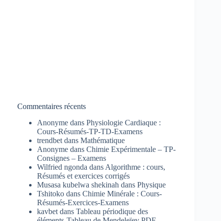
Commentaires récents
Anonyme
dans
Physiologie Cardiaque :
Cours-Résumés-TP-TD-Examens
trendbet
dans
Mathématique
Anonyme
dans
Chimie Expérimentale – TP-
Consignes – Examens
Wilfried ngonda
dans
Algorithme : cours,
Résumés et exercices corrigés
Musasa kubelwa shekinah
dans
Physique
Tshitoko
dans
Chimie Minérale : Cours-
Résumés-Exercices-Examens
kavbet
dans
Tableau périodique des
éléments-Tableau de Mendeleïev PDF