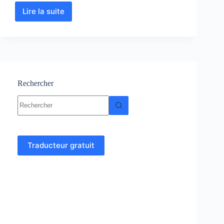
Lire la suite
Biophysique
:
Cours-
Résumé-
TP-
QCM-
Exercices-
Examens
Rechercher
Aucun
résultat
Traducteur gratuit