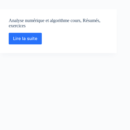
Analyse numérique et algorithme cours, Résumés,
exercices
Lire la suite
Analyse
numérique
et
algorithme
cours,
Résumés,
exercices