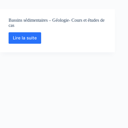
Bassins sédimentaires – Géologie- Cours et études de
cas
Lire la suite
Bassins
sédimentaires
–
Géologie-
Cours
et
études
de
cas