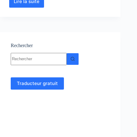
Lire la suite
Sédimentologie
:
Cours,
Résumés,
exercices
et
TP
Rechercher
Aucun
résultat
Traducteur gratuit