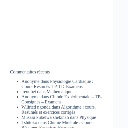
Commentaires récents
Anonyme
dans
Physiologie Cardiaque :
Cours-Résumés-TP-TD-Examens
trendbet
dans
Mathématique
Anonyme
dans
Chimie Expérimentale – TP-
Consignes – Examens
Wilfried ngonda
dans
Algorithme : cours,
Résumés et exercices corrigés
Musasa kubelwa shekinah
dans
Physique
Tshitoko
dans
Chimie Minérale : Cours-
Résumés-Exercices-Examens