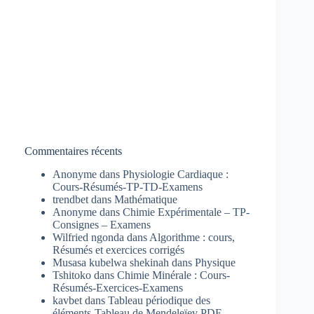
Commentaires récents
Anonyme
dans
Physiologie Cardiaque :
Cours-Résumés-TP-TD-Examens
trendbet
dans
Mathématique
Anonyme
dans
Chimie Expérimentale – TP-
Consignes – Examens
Wilfried ngonda
dans
Algorithme : cours,
Résumés et exercices corrigés
Musasa kubelwa shekinah
dans
Physique
Tshitoko
dans
Chimie Minérale : Cours-
Résumés-Exercices-Examens
kavbet
dans
Tableau périodique des
éléments-Tableau de Mendeleïev PDF