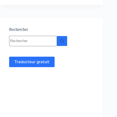
myocarde-
symptômes,
Causes-
traitement
Rechercher
Aucun
résultat
Traducteur gratuit