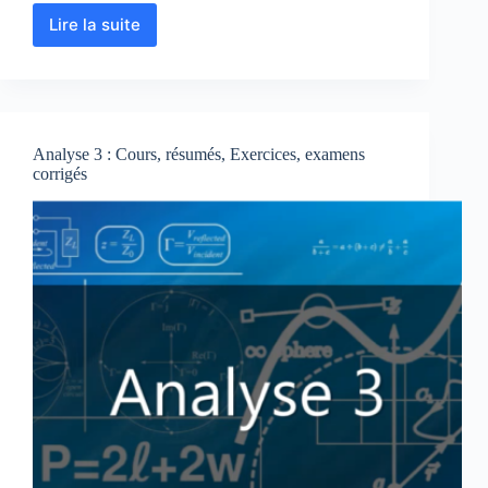
Lire la suite
Séries
de
fourier
:
Cours-
Résumés-
Analyse 3 : Cours, résumés, Exercices, examens
Exercices-
corrigés
Examens