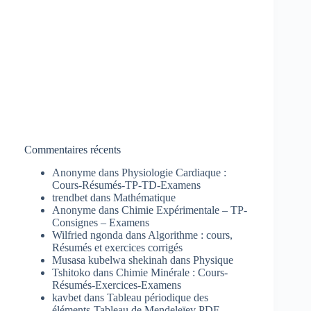
Commentaires récents
Anonyme
dans
Physiologie Cardiaque :
Cours-Résumés-TP-TD-Examens
trendbet
dans
Mathématique
Anonyme
dans
Chimie Expérimentale – TP-
Consignes – Examens
Wilfried ngonda
dans
Algorithme : cours,
Résumés et exercices corrigés
Musasa kubelwa shekinah
dans
Physique
Tshitoko
dans
Chimie Minérale : Cours-
Résumés-Exercices-Examens
kavbet
dans
Tableau périodique des
éléments-Tableau de Mendeleïev PDF