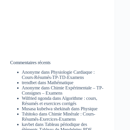
Commentaires récents
Anonyme
dans
Physiologie Cardiaque :
Cours-Résumés-TP-TD-Examens
trendbet
dans
Mathématique
Anonyme
dans
Chimie Expérimentale – TP-
Consignes – Examens
Wilfried ngonda
dans
Algorithme : cours,
Résumés et exercices corrigés
Musasa kubelwa shekinah
dans
Physique
Tshitoko
dans
Chimie Minérale : Cours-
Résumés-Exercices-Examens
kavbet
dans
Tableau périodique des
éléments-Tableau de Mendeleïev PDF