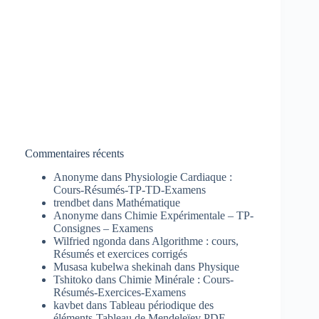
Commentaires récents
Anonyme
dans
Physiologie Cardiaque :
Cours-Résumés-TP-TD-Examens
trendbet
dans
Mathématique
Anonyme
dans
Chimie Expérimentale – TP-
Consignes – Examens
Wilfried ngonda
dans
Algorithme : cours,
Résumés et exercices corrigés
Musasa kubelwa shekinah
dans
Physique
Tshitoko
dans
Chimie Minérale : Cours-
Résumés-Exercices-Examens
kavbet
dans
Tableau périodique des
éléments-Tableau de Mendeleïev PDF