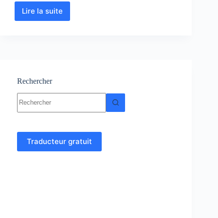
Lire la suite
Chimie
des
Solutions
:
Cours
-
Résumés-
Exercices-
Rechercher
Examens
Aucun
résultat
Traducteur gratuit