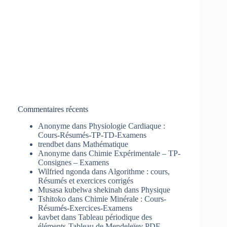
Commentaires récents
Anonyme
dans
Physiologie Cardiaque :
Cours-Résumés-TP-TD-Examens
trendbet
dans
Mathématique
Anonyme
dans
Chimie Expérimentale – TP-
Consignes – Examens
Wilfried ngonda
dans
Algorithme : cours,
Résumés et exercices corrigés
Musasa kubelwa shekinah
dans
Physique
Tshitoko
dans
Chimie Minérale : Cours-
Résumés-Exercices-Examens
kavbet
dans
Tableau périodique des
éléments-Tableau de Mendeleïev PDF