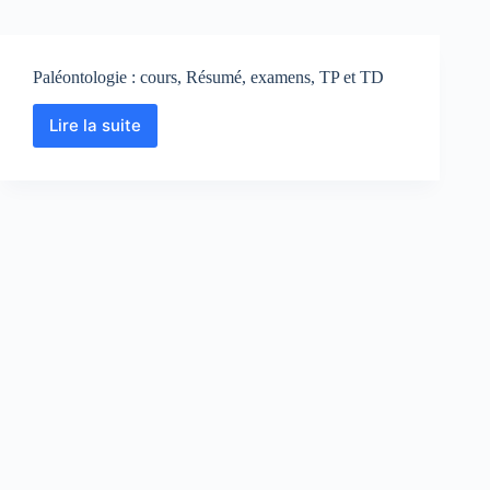
Paléontologie : cours, Résumé, examens, TP et TD
Lire la suite
Paléontologie
:
cours,
Résumé,
examens,
TP
et
TD