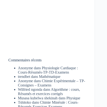
Commentaires récents
Anonyme
dans
Physiologie Cardiaque :
Cours-Résumés-TP-TD-Examens
trendbet
dans
Mathématique
Anonyme
dans
Chimie Expérimentale – TP-
Consignes – Examens
Wilfried ngonda
dans
Algorithme : cours,
Résumés et exercices corrigés
Musasa kubelwa shekinah
dans
Physique
Tshitoko
dans
Chimie Minérale : Cours-
Résumés-Exercices-Examens