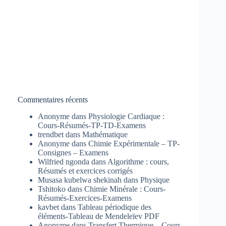
Commentaires récents
Anonyme
dans
Physiologie Cardiaque :
Cours-Résumés-TP-TD-Examens
trendbet
dans
Mathématique
Anonyme
dans
Chimie Expérimentale – TP-
Consignes – Examens
Wilfried ngonda
dans
Algorithme : cours,
Résumés et exercices corrigés
Musasa kubelwa shekinah
dans
Physique
Tshitoko
dans
Chimie Minérale : Cours-
Résumés-Exercices-Examens
kavbet
dans
Tableau périodique des
éléments-Tableau de Mendeleïev PDF
Anonyme
dans
Transfert Thermique – Cours