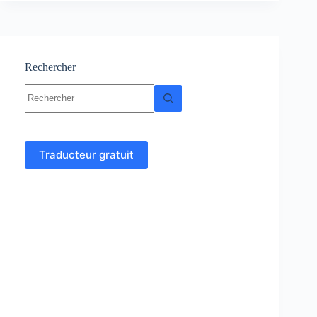
cours
et
exercices
corrigés
Rechercher
Aucun
résultat
Traducteur gratuit