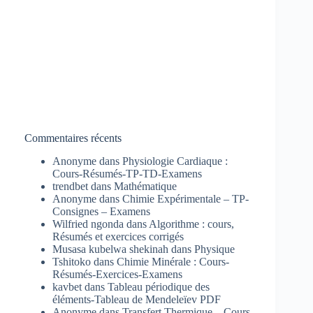
Commentaires récents
Anonyme
dans
Physiologie Cardiaque :
Cours-Résumés-TP-TD-Examens
trendbet
dans
Mathématique
Anonyme
dans
Chimie Expérimentale – TP-
Consignes – Examens
Wilfried ngonda
dans
Algorithme : cours,
Résumés et exercices corrigés
Musasa kubelwa shekinah
dans
Physique
Tshitoko
dans
Chimie Minérale : Cours-
Résumés-Exercices-Examens
kavbet
dans
Tableau périodique des
éléments-Tableau de Mendeleïev PDF
Anonyme
dans
Transfert Thermique – Cours