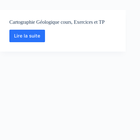
Cartographie Géologique cours, Exercices et TP
Lire la suite
Cartographie
Géologique
cours,
Exercices
et
TP