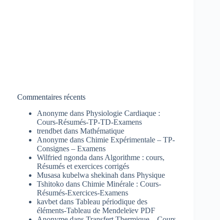
Commentaires récents
Anonyme
dans
Physiologie Cardiaque :
Cours-Résumés-TP-TD-Examens
trendbet
dans
Mathématique
Anonyme
dans
Chimie Expérimentale – TP-
Consignes – Examens
Wilfried ngonda
dans
Algorithme : cours,
Résumés et exercices corrigés
Musasa kubelwa shekinah
dans
Physique
Tshitoko
dans
Chimie Minérale : Cours-
Résumés-Exercices-Examens
kavbet
dans
Tableau périodique des
éléments-Tableau de Mendeleïev PDF
Anonyme
dans
Transfert Thermique – Cours