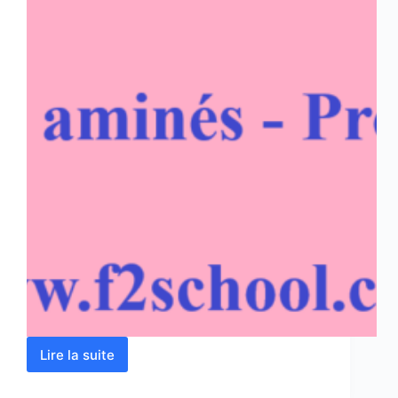
Lire la suite
Protéines
–
Acides