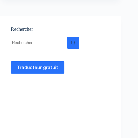
aminés
:
Cours
–
TP
Rechercher
–
Aucun
Examens
résultat
Traducteur gratuit