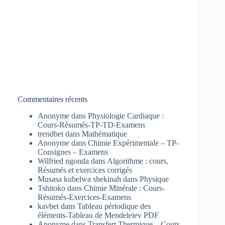
Commentaires récents
Anonyme
dans
Physiologie Cardiaque :
Cours-Résumés-TP-TD-Examens
trendbet
dans
Mathématique
Anonyme
dans
Chimie Expérimentale – TP-
Consignes – Examens
Wilfried ngonda
dans
Algorithme : cours,
Résumés et exercices corrigés
Musasa kubelwa shekinah
dans
Physique
Tshitoko
dans
Chimie Minérale : Cours-
Résumés-Exercices-Examens
kavbet
dans
Tableau périodique des
éléments-Tableau de Mendeleïev PDF
Anonyme
dans
Transfert Thermique – Cours