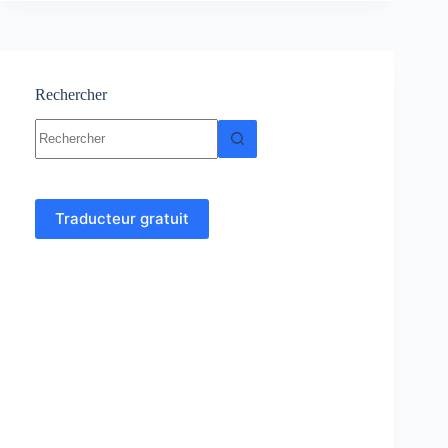
en
ligne
Rechercher
Aucun
résultat
Traducteur gratuit