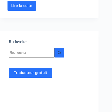
Lire la suite
Physique
Statistique
:
Cours-
Résumés
–
Exercices
–
Rechercher
Examens
Aucun
résultat
Traducteur gratuit