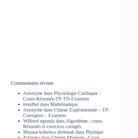
Commentaires récents
Anonyme
dans
Physiologie Cardiaque :
Cours-Résumés-TP-TD-Examens
trendbet
dans
Mathématique
Anonyme
dans
Chimie Expérimentale – TP-
Consignes – Examens
Wilfried ngonda
dans
Algorithme : cours,
Résumés et exercices corrigés
Musasa kubelwa shekinah
dans
Physique
Tshitoko
dans
Chimie Minérale : Cours-