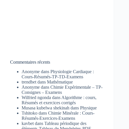
Commentaires récents
Anonyme
dans
Physiologie Cardiaque :
Cours-Résumés-TP-TD-Examens
trendbet
dans
Mathématique
Anonyme
dans
Chimie Expérimentale – TP-
Consignes – Examens
Wilfried ngonda
dans
Algorithme : cours,
Résumés et exercices corrigés
Musasa kubelwa shekinah
dans
Physique
Tshitoko
dans
Chimie Minérale : Cours-
Résumés-Exercices-Examens
kavbet
dans
Tableau périodique des
éléments-Tableau de Mendeleïev PDF