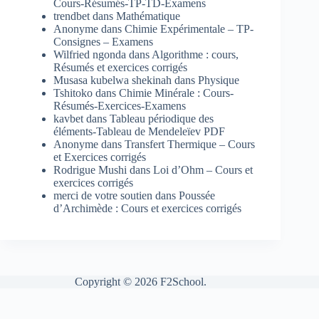
Cours-Résumés-TP-TD-Examens
trendbet
dans
Mathématique
Anonyme
dans
Chimie Expérimentale – TP-
Consignes – Examens
Wilfried ngonda
dans
Algorithme : cours,
Résumés et exercices corrigés
Musasa kubelwa shekinah
dans
Physique
Tshitoko
dans
Chimie Minérale : Cours-
Résumés-Exercices-Examens
kavbet
dans
Tableau périodique des
éléments-Tableau de Mendeleïev PDF
Anonyme
dans
Transfert Thermique – Cours
et Exercices corrigés
Rodrigue Mushi
dans
Loi d’Ohm – Cours et
exercices corrigés
merci de votre soutien
dans
Poussée
d’Archimède : Cours et exercices corrigés
Copyright © 2026 F2School.