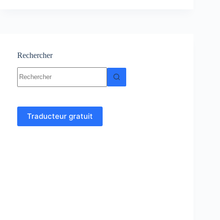
:
Cours
et
exercices
corrigés
Rechercher
Aucun
résultat
Traducteur gratuit