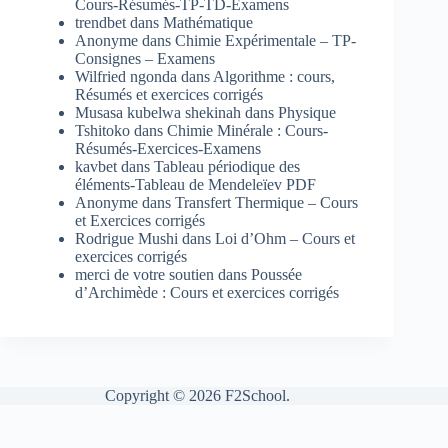
Cours-Résumés-TP-TD-Examens
trendbet
dans
Mathématique
Anonyme
dans
Chimie Expérimentale – TP-
Consignes – Examens
Wilfried ngonda
dans
Algorithme : cours,
Résumés et exercices corrigés
Musasa kubelwa shekinah
dans
Physique
Tshitoko
dans
Chimie Minérale : Cours-
Résumés-Exercices-Examens
kavbet
dans
Tableau périodique des
éléments-Tableau de Mendeleïev PDF
Anonyme
dans
Transfert Thermique – Cours
et Exercices corrigés
Rodrigue Mushi
dans
Loi d’Ohm – Cours et
exercices corrigés
merci de votre soutien
dans
Poussée
d’Archimède : Cours et exercices corrigés
Copyright © 2026 F2School.