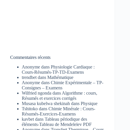
Commentaires récents
Anonyme
dans
Physiologie Cardiaque :
Cours-Résumés-TP-TD-Examens
trendbet
dans
Mathématique
Anonyme
dans
Chimie Expérimentale – TP-
Consignes – Examens
Wilfried ngonda
dans
Algorithme : cours,
Résumés et exercices corrigés
Musasa kubelwa shekinah
dans
Physique
Tshitoko
dans
Chimie Minérale : Cours-
Résumés-Exercices-Examens
kavbet
dans
Tableau périodique des
éléments-Tableau de Mendeleïev PDF
Anonyme
dans
Transfert Thermique – Cours