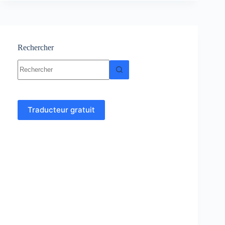
Résumé,
TP
et
TD
corrigés
Rechercher
Aucun
résultat
Traducteur gratuit