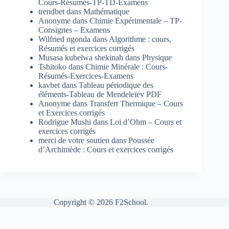
Cours-Résumés-TP-TD-Examens
trendbet
dans
Mathématique
Anonyme
dans
Chimie Expérimentale – TP-
Consignes – Examens
Wilfried ngonda
dans
Algorithme : cours,
Résumés et exercices corrigés
Musasa kubelwa shekinah
dans
Physique
Tshitoko
dans
Chimie Minérale : Cours-
Résumés-Exercices-Examens
kavbet
dans
Tableau périodique des
éléments-Tableau de Mendeleïev PDF
Anonyme
dans
Transfert Thermique – Cours
et Exercices corrigés
Rodrigue Mushi
dans
Loi d’Ohm – Cours et
exercices corrigés
merci de votre soutien
dans
Poussée
d’Archimède : Cours et exercices corrigés
Copyright © 2026 F2School.