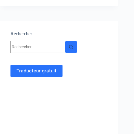
matériaux-
Cours-
Résumés-
TP-
Exercices
Rechercher
Aucun
résultat
Traducteur gratuit