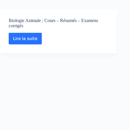
Biologie Animale : Cours – Résumés – Examens
corrigés
Lire la suite
Biologie
Animale
:
Cours
–
Résumés
–
Examens
corrigés