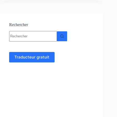
et
exercices
corrigés
PDF
Rechercher
Aucun
résultat
Traducteur gratuit