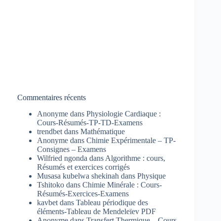
Commentaires récents
Anonyme
dans
Physiologie Cardiaque :
Cours-Résumés-TP-TD-Examens
trendbet
dans
Mathématique
Anonyme
dans
Chimie Expérimentale – TP-
Consignes – Examens
Wilfried ngonda
dans
Algorithme : cours,
Résumés et exercices corrigés
Musasa kubelwa shekinah
dans
Physique
Tshitoko
dans
Chimie Minérale : Cours-
Résumés-Exercices-Examens
kavbet
dans
Tableau périodique des
éléments-Tableau de Mendeleïev PDF
Anonyme
dans
Transfert Thermique – Cours