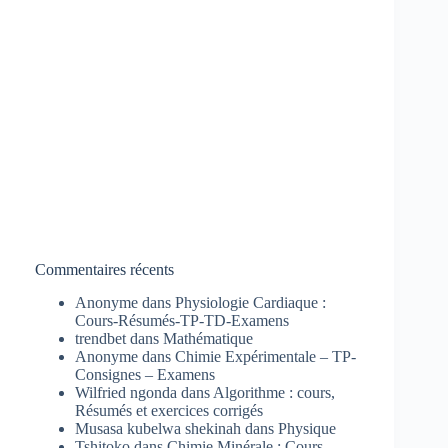
Commentaires récents
Anonyme
dans
Physiologie Cardiaque :
Cours-Résumés-TP-TD-Examens
trendbet
dans
Mathématique
Anonyme
dans
Chimie Expérimentale – TP-
Consignes – Examens
Wilfried ngonda
dans
Algorithme : cours,
Résumés et exercices corrigés
Musasa kubelwa shekinah
dans
Physique
Tshitoko
dans
Chimie Minérale : Cours-