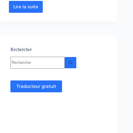
Lire la suite
Analyse
numérique
et
algorithme
cours,
Résumés,
exercices
Rechercher
Aucun
résultat
Traducteur gratuit