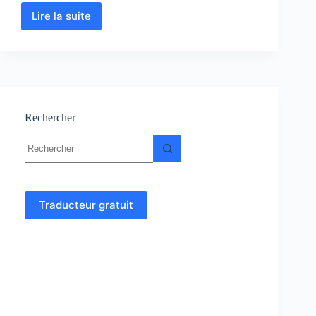
Lire la suite
Théorie
des
ensembles
:
Cours-
Résumé-
Exercices-
Examens
Rechercher
Aucun
résultat
Traducteur gratuit