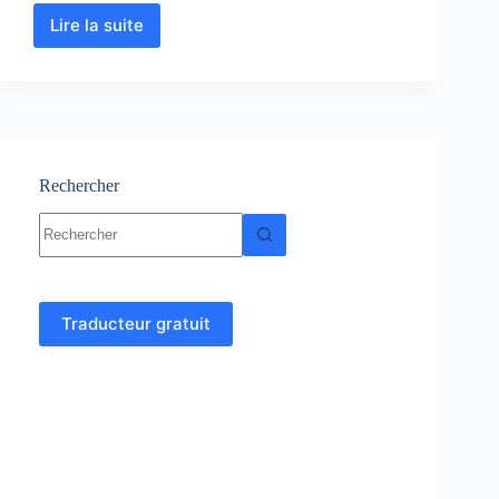
Lire la suite
Théorie
des
ensembles
:
Cours-
Résumé-
Exercices-
Examens
Rechercher
Aucun
résultat
Traducteur gratuit