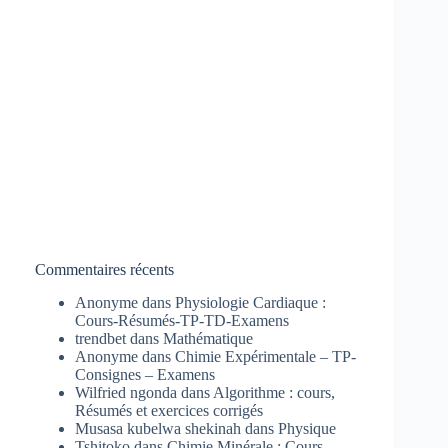
Commentaires récents
Anonyme
dans
Physiologie Cardiaque :
Cours-Résumés-TP-TD-Examens
trendbet
dans
Mathématique
Anonyme
dans
Chimie Expérimentale – TP-
Consignes – Examens
Wilfried ngonda
dans
Algorithme : cours,
Résumés et exercices corrigés
Musasa kubelwa shekinah
dans
Physique
Tshitoko
dans
Chimie Minérale : Cours-