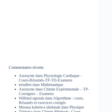
Commentaires récents
Anonyme
dans
Physiologie Cardiaque :
Cours-Résumés-TP-TD-Examens
trendbet
dans
Mathématique
Anonyme
dans
Chimie Expérimentale – TP-
Consignes – Examens
Wilfried ngonda
dans
Algorithme : cours,
Résumés et exercices corrigés
Musasa kubelwa shekinah
dans
Physique
Tshitoko
dans
Chimie Minérale : Cours-