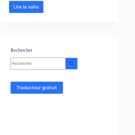
Lire la suite
Biologie
Moléculaire
:
Cours-
Résumés-
TD
et
Examens
Rechercher
corrigés
Aucun
résultat
Traducteur gratuit