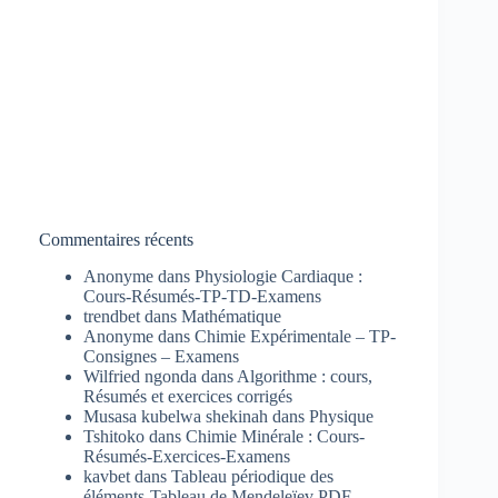
Commentaires récents
Anonyme
dans
Physiologie Cardiaque :
Cours-Résumés-TP-TD-Examens
trendbet
dans
Mathématique
Anonyme
dans
Chimie Expérimentale – TP-
Consignes – Examens
Wilfried ngonda
dans
Algorithme : cours,
Résumés et exercices corrigés
Musasa kubelwa shekinah
dans
Physique
Tshitoko
dans
Chimie Minérale : Cours-
Résumés-Exercices-Examens
kavbet
dans
Tableau périodique des
éléments-Tableau de Mendeleïev PDF