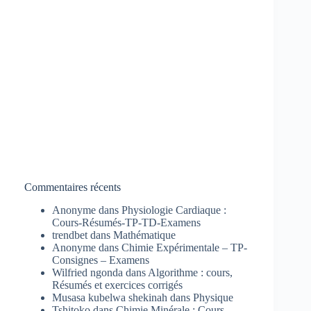
Commentaires récents
Anonyme
dans
Physiologie Cardiaque :
Cours-Résumés-TP-TD-Examens
trendbet
dans
Mathématique
Anonyme
dans
Chimie Expérimentale – TP-
Consignes – Examens
Wilfried ngonda
dans
Algorithme : cours,
Résumés et exercices corrigés
Musasa kubelwa shekinah
dans
Physique
Tshitoko
dans
Chimie Minérale : Cours-