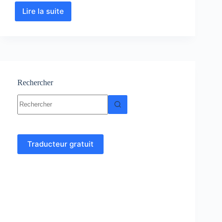
Lire la suite
Transistor
à
effet
de
champ
:
Cours
et
Rechercher
exercices
Aucun
corrigés
résultat
Traducteur gratuit