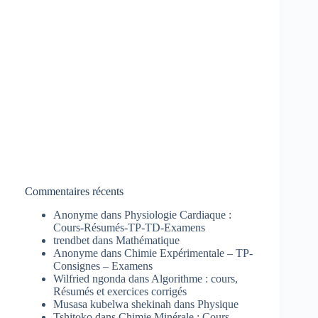
Commentaires récents
Anonyme
dans
Physiologie Cardiaque :
Cours-Résumés-TP-TD-Examens
trendbet
dans
Mathématique
Anonyme
dans
Chimie Expérimentale – TP-
Consignes – Examens
Wilfried ngonda
dans
Algorithme : cours,
Résumés et exercices corrigés
Musasa kubelwa shekinah
dans
Physique
Tshitoko
dans
Chimie Minérale : Cours-