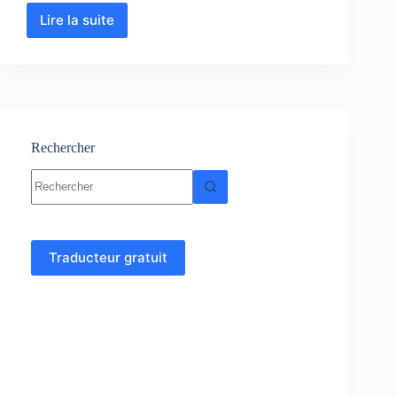
Lire la suite
Géodynamique
interne
:
Cours-
Résumé-
Exercices-
Examens
Rechercher
Aucun
résultat
Traducteur gratuit