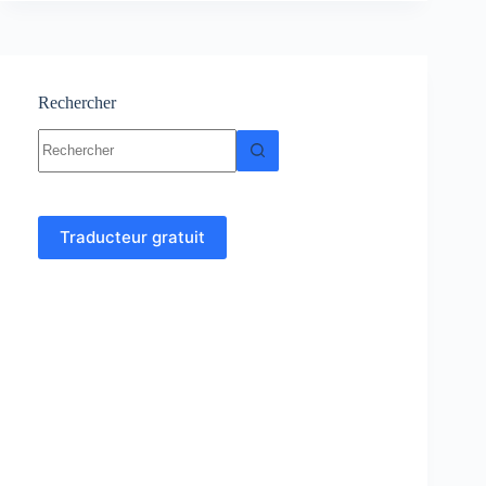
et
exercices
corrigés
PDF
Rechercher
Aucun
résultat
Traducteur gratuit