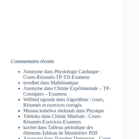
Commentaires récents
Anonyme
dans
Physiologie Cardiaque :
Cours-Résumés-TP-TD-Examens
trendbet
dans
Mathématique
Anonyme
dans
Chimie Expérimentale – TP-
Consignes – Examens
Wilfried ngonda
dans
Algorithme : cours,
Résumés et exercices corrigés
Musasa kubelwa shekinah
dans
Physique
Tshitoko
dans
Chimie Minérale : Cours-
Résumés-Exercices-Examens
kavbet
dans
Tableau périodique des
éléments-Tableau de Mendeleïev PDF
Anonyme
dans
Transfert Thermique – Cours