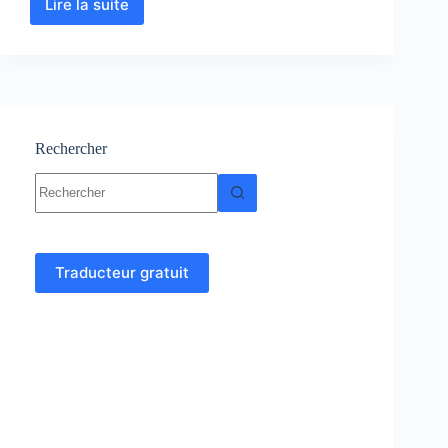
Lire la suite
Risque
en
BTP
Rechercher
Aucun
résultat
Traducteur gratuit