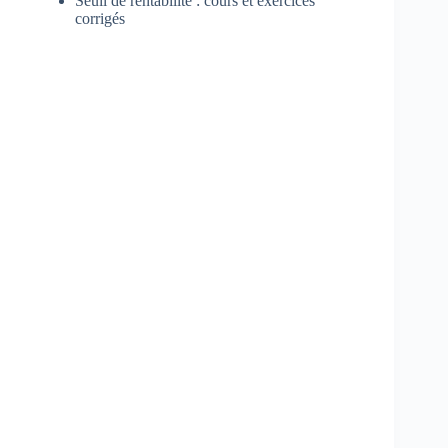
Seuil de rentabilité : cours et exercices
corrigés