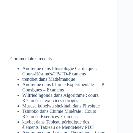
Commentaires récents
Anonyme
dans
Physiologie Cardiaque :
Cours-Résumés-TP-TD-Examens
trendbet
dans
Mathématique
Anonyme
dans
Chimie Expérimentale – TP-
Consignes – Examens
Wilfried ngonda
dans
Algorithme : cours,
Résumés et exercices corrigés
Musasa kubelwa shekinah
dans
Physique
Tshitoko
dans
Chimie Minérale : Cours-
Résumés-Exercices-Examens
kavbet
dans
Tableau périodique des
éléments-Tableau de Mendeleïev PDF
Anonyme
dans
Transfert Thermique – Cours