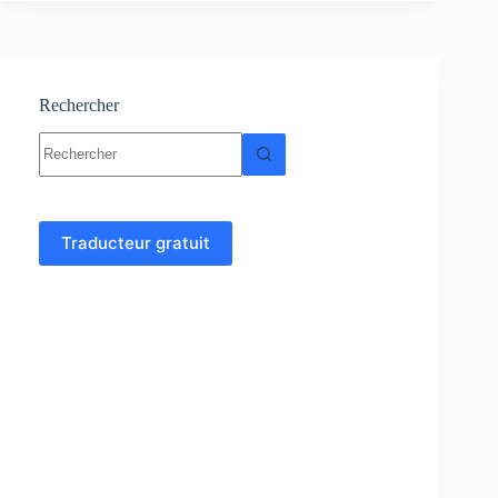
Cours
et
exercices
corrigés
Rechercher
Aucun
résultat
Traducteur gratuit