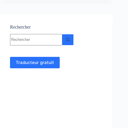
Résumé,
TP
et
TD
corrigés
Rechercher
Aucun
résultat
Traducteur gratuit