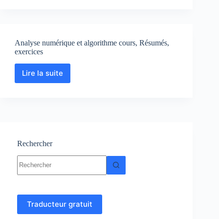
:
Cours,
Résumés,
TD
Analyse numérique et algorithme cours, Résumés,
corrigés
exercices
et
Examens
corrigés
Lire la suite
Analyse
numérique
et
algorithme
cours,
Résumés,
exercices
Rechercher
Aucun
résultat
Traducteur gratuit