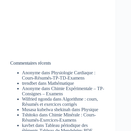
Commentaires récents
Anonyme
dans
Physiologie Cardiaque :
Cours-Résumés-TP-TD-Examens
trendbet
dans
Mathématique
Anonyme
dans
Chimie Expérimentale – TP-
Consignes – Examens
Wilfried ngonda
dans
Algorithme : cours,
Résumés et exercices corrigés
Musasa kubelwa shekinah
dans
Physique
Tshitoko
dans
Chimie Minérale : Cours-
Résumés-Exercices-Examens
kavbet
dans
Tableau périodique des
éléments-Tableau de Mendeleïev PDF