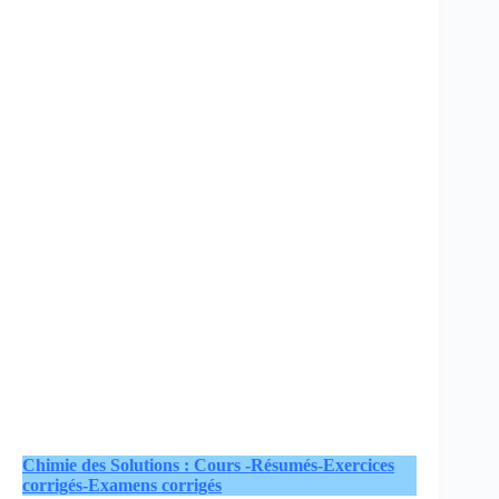
Chimie des Solutions : Cours -Résumés-Exercices
corrigés-Examens corrigés