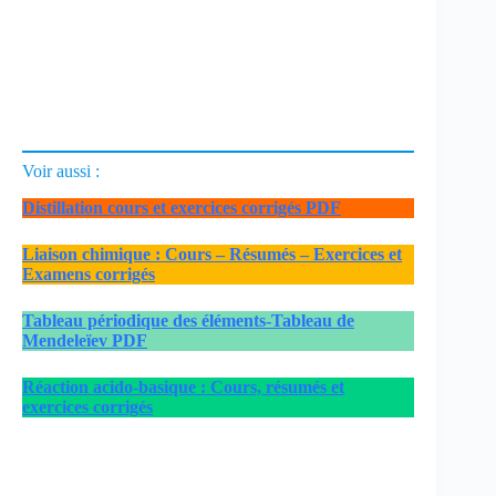
Voir aussi :
Distillation cours et exercices corrigés PDF
Liaison chimique : Cours – Résumés – Exercices et
Examens corrigés
Tableau périodique des éléments-Tableau de
Mendeleïev PDF
Réaction acido-basique : Cours, résumés et
exercices corrigés