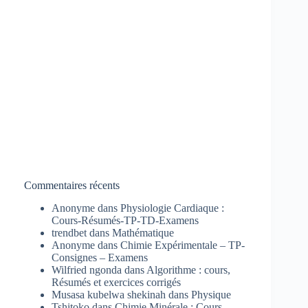
Commentaires récents
Anonyme
dans
Physiologie Cardiaque :
Cours-Résumés-TP-TD-Examens
trendbet
dans
Mathématique
Anonyme
dans
Chimie Expérimentale – TP-
Consignes – Examens
Wilfried ngonda
dans
Algorithme : cours,
Résumés et exercices corrigés
Musasa kubelwa shekinah
dans
Physique
Tshitoko
dans
Chimie Minérale : Cours-