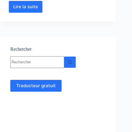
Lire la suite
Notions
de
base
en
langage
C
–
Programmation
Rechercher
en
Aucun
C
résultat
Traducteur gratuit