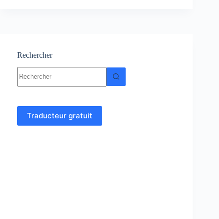
–
physique
:
Cours-
Résumés-
TP-
Rechercher
TD
Aucun
résultat
Traducteur gratuit