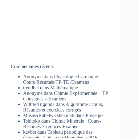
Commentaires récents
Anonyme
dans
Physiologie Cardiaque :
Cours-Résumés-TP-TD-Examens
trendbet
dans
Mathématique
Anonyme
dans
Chimie Expérimentale – TP-
Consignes – Examens
Wilfried ngonda
dans
Algorithme : cours,
Résumés et exercices corrigés
Musasa kubelwa shekinah
dans
Physique
Tshitoko
dans
Chimie Minérale : Cours-
Résumés-Exercices-Examens
kavbet
dans
Tableau périodique des
éléments-Tableau de Mendeleïev PDF