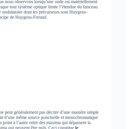
ue nous observons lorsqu’une onde est matériellement
isque tout système optique limite l’étendue du faisceau
e ondulatoire dont les précurseurs sont Huygens-
incipe de Huygens-Fresnel.
ne peut généralement pas décrire d’une manière simple
ant d’une même source ponctuelle et monochromatique
un point à l’autre entre des maxima qui dépassent la
ima qui peuvent être nuls. Ceci constitue
le