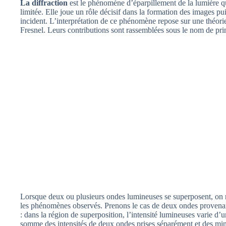
La diffraction
est le phénomène d’éparpillement de la lumière q
limitée. Elle joue un rôle décisif dans la formation des images pu
incident. L’interprétation de ce phénomène repose sur une théori
Fresnel. Leurs contributions sont rassemblées sous le nom de pr
Lorsque deux ou plusieurs ondes lumineuses se superposent, on 
les phénomènes observés. Prenons le cas de deux ondes proven
: dans la région de superposition, l’intensité lumineuses varie d’
somme des intensités de deux ondes prises séparément et des min