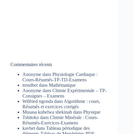
Commentaires récents
Anonyme
dans
Physiologie Cardiaque :
Cours-Résumés-TP-TD-Examens
trendbet
dans
Mathématique
Anonyme
dans
Chimie Expérimentale – TP-
Consignes – Examens
Wilfried ngonda
dans
Algorithme : cours,
Résumés et exercices corrigés
Musasa kubelwa shekinah
dans
Physique
Tshitoko
dans
Chimie Minérale : Cours-
Résumés-Exercices-Examens
kavbet
dans
Tableau périodique des
éléments-Tableau de Mendeleïev PDF