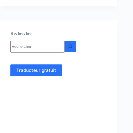
Cours-
Résumés-
Exercices
et
Examens
corrigés
Rechercher
Aucun
résultat
Traducteur gratuit