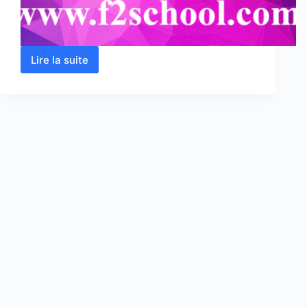
Lire la suite
Atomistique
–
Cours-
Résumés-
Exercices
et
Examens
corrigés